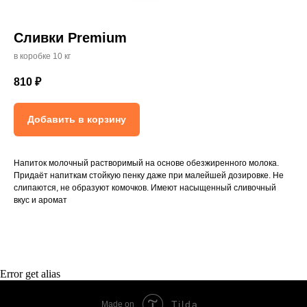
Сливки Premium
в коробке 10 кг
810
₽
Добавить в корзину
Напиток молочный растворимый на основе обезжиренного молока.
Придаёт напиткам стойкую пенку даже при малейшей дозировке. Не
слипаются, не образуют комочков. Имеют насыщенный сливочный
вкус и аромат
Error get alias
Tilda
Made on